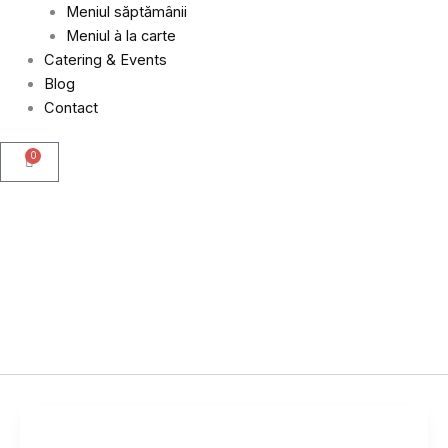
Meniul săptămânii
Meniul à la carte
Catering & Events
Blog
Contact
0
Cart
24 februarie 2025