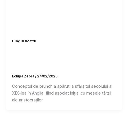
Blogul nostru
Ce este un brunch? Idei și trucuri pentru
un răsfăț de weekend cu familia și
prietenii
Echipa Zebra
/
24/02/2025
Conceptul de brunch a apărut la sfârșitul secolului al
XIX-lea în Anglia, fiind asociat inițial cu mesele târzii
ale aristocraților