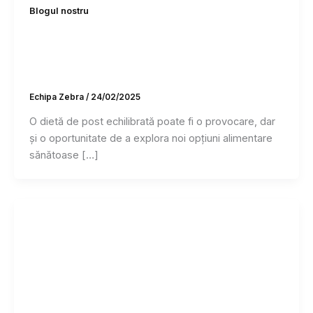
Blogul nostru
Cum să îți faci un meniu de post
echilibrat: idei sățioase și opțiuni
delicioase
Echipa Zebra
/
24/02/2025
O dietă de post echilibrată poate fi o provocare, dar
și o oportunitate de a explora noi opțiuni alimentare
sănătoase […]