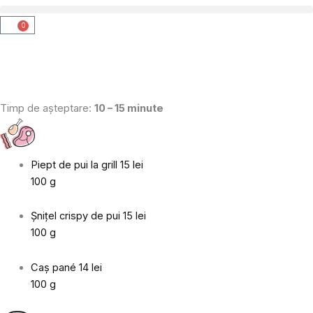
0
Cart
Timp de aşteptare:
10 – 15 minute
Piept de pui la grill
15 lei
100 g
Şniţel crispy de pui
15 lei
100 g
Caş pané
14 lei
100 g