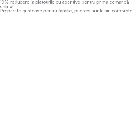
10% reducere la platourile cu aperitive pentru prima comandă
Skip
online!
to
Preparate gustoase pentru familie, prieteni si intalniri corporate.
content