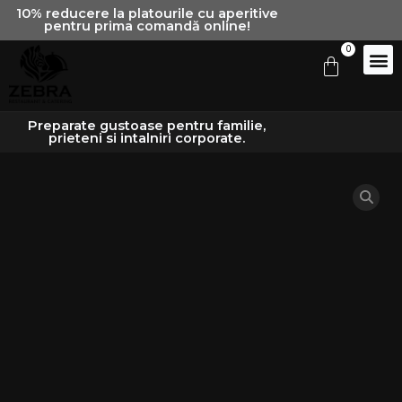
Skip
10% reducere la platourile cu aperitive
pentru prima comandă online!
to
0
content
Cart
Preparate gustoase pentru familie,
prieteni si intalniri corporate.