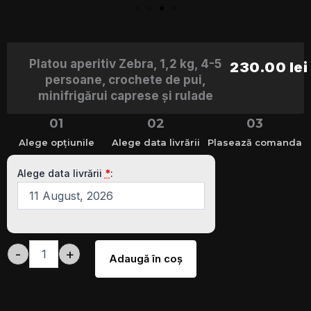
Platou aperitiv Zebra, 1,2 kg, 4-5
230.00
lei
persoane, crochete de pui,
minifrigărui caprese și rulade
01
02
03
Alege opțiunile
Alege data livrării
Plasează comanda
Cantitate
Platou
Alege data livrării
*
:
aperitiv
Zebra,
1,2
kg,
4-
5
-
+
Adaugă în coş
persoane,
crochete
de
pui,