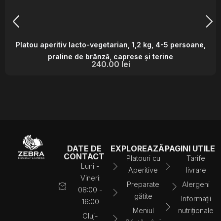
Platou aperitiv lacto-vegetarian, 1,2 kg, 4-5 persoane,
praline de brânză, caprese și terine
240.00
lei
DATE DE
EXPLOREAZĂ
PAGINI UTILE
CONTACT
Platouri cu
Tarife
Luni -
Aperitive
livrare
Vineri:
Preparate
Alergeni
08:00 -
gătite
Informații
16:00
Meniul
nutriționale
Cluj-