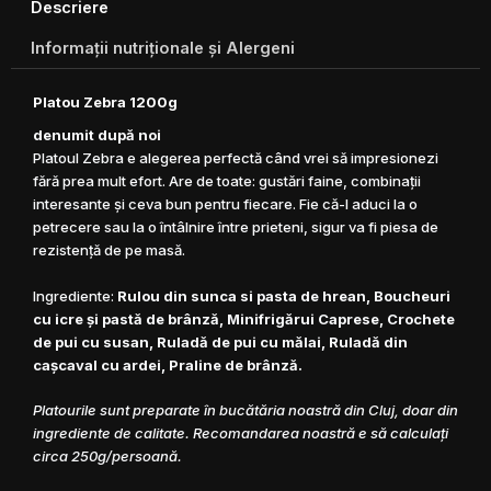
Descriere
minifrigărui
caprese
Informaţii nutriţionale şi Alergeni
și
rulade
Platou Zebra
1200g
denumit după noi
Platoul Zebra e alegerea perfectă când vrei să impresionezi
fără prea mult efort. Are de toate: gustări faine, combinații
interesante și ceva bun pentru fiecare. Fie că-l aduci la o
petrecere sau la o întâlnire între prieteni, sigur va fi piesa de
rezistență de pe masă.
Ingrediente:
Rulou din sunca si pasta de hrean, Boucheuri
cu icre şi pastă de brânză, Minifrigărui Caprese, Crochete
de pui cu susan, Ruladă de pui cu mălai, Ruladă din
caşcaval cu ardei, Praline de brânză.
Platourile sunt preparate în bucătăria noastră din Cluj, doar din
ingrediente de calitate. Recomandarea noastră e să calculaţi
circa 250g/persoană.