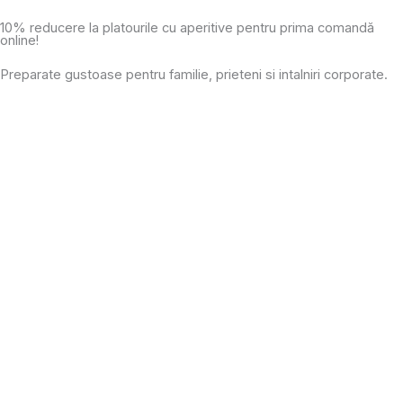
Skip
10% reducere la platourile cu aperitive pentru prima comandă
to
online!
content
Preparate gustoase pentru familie, prieteni si intalniri corporate.