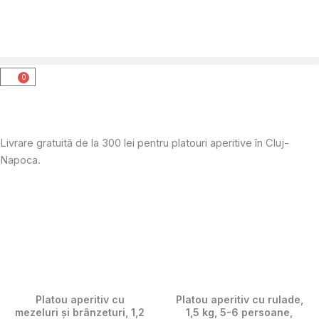
0
Cart
Livrare gratuită de la 300 lei pentru platouri aperitive în Cluj-
Napoca.
Page
Page
Platou aperitiv cu
Platou aperitiv cu rulade,
mezeluri și brânzeturi, 1,2
1,5 kg, 5-6 persoane,