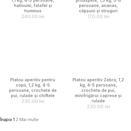
1,1 kg, 4-5 persoane,
proaspete, 1,5 kg, 5-6
halloumi, falafel și
persoane, ananas,
hummus
căpșuni și struguri
240.00
lei
170.00
lei
Platou aperitiv pentru
Platou aperitiv Zebra, 1,2
copii, 1,2 kg, 4-5
kg, 4-5 persoane,
persoane, crochete de
crochete de pui,
pui, rulade și chiftele
minifrigărui caprese și
230.00
lei
rulade
230.00
lei
Înapoi
1
2
Mai multe