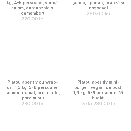
kg, 4-5 persoane, șuncă,
șuncă, spanac, brânză și
salam, gorgonzola și
cașcaval
camembert
280.00
lei
220.00
lei
Platou aperitiv cu wrap-
Platou aperitiv mini-
uri, 1,5 kg, 5-6 persoane,
burgeri vegani de post,
somon afumat, prosciutto,
1,6 kg, 5-6 persoane, 15
porc și pui
bucăți
230.00
lei
De la
230.00
lei