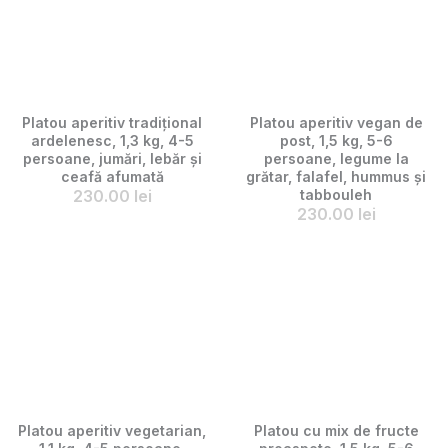
Platou aperitiv tradițional
Platou aperitiv vegan de
ardelenesc, 1,3 kg, 4-5
post, 1,5 kg, 5-6
persoane, jumări, lebăr și
persoane, legume la
ceafă afumată
grătar, falafel, hummus și
230.00
lei
tabbouleh
230.00
lei
Platou aperitiv vegetarian,
Platou cu mix de fructe