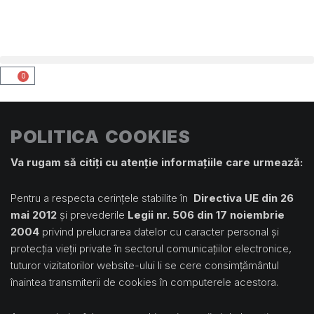
0
Cart
POLITICA COOKIES
Va rugam să citiți cu atenție informațiile care urmează:
Pentru a respecta cerințele stabilite în
Directiva UE din 26
mai 2012
și prevederile
Legii nr. 506 din 17 noiembrie
2004
privind prelucrarea datelor cu caracter personal şi
protecţia vieţii private în sectorul comunicaţiilor electronice,
tuturor vizitatorilor website-ului li se cere consimțământul
înaintea transmiterii de cookies în computerele acestora.