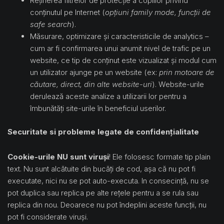
Reținerea filtrelor de protecție a copiilor privind
conținutul pe Internet (
opțiuni family mode, funcții de
safe search
).
Măsurare, optimizare și caracteristicile de analytics –
cum ar fi confirmarea unui anumit nivel de trafic pe un
website, ce tip de conținut este vizualizat și modul cum
un utilizator ajunge pe un website (ex:
prin motoare de
căutare, direct, din alte website-uri
). Website-urile
derulează aceste analize a utilizarii lor pentru a
îmbunătăți site-urile în beneficiul userilor.
Securitate si probleme legate de confidențialitate
Cookie-urile NU sunt viruși
! Ele folosesc formate tip plain
text. Nu sunt alcătuite din bucăți de cod, așa că nu pot fi
executate, nici nu se pot auto-executa. In consecință, nu se
pot duplica sau replica pe alte rețele pentru a se rula sau
replica din nou. Deoarece nu pot îndeplini aceste funcții, nu
pot fi considerate viruși.