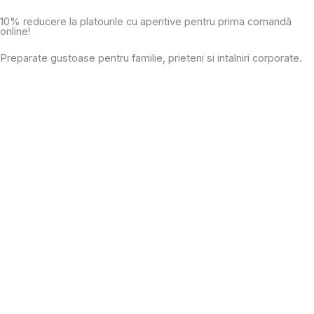
Skip
10% reducere la platourile cu aperitive pentru prima comandă
to
online!
content
Preparate gustoase pentru familie, prieteni si intalniri corporate.