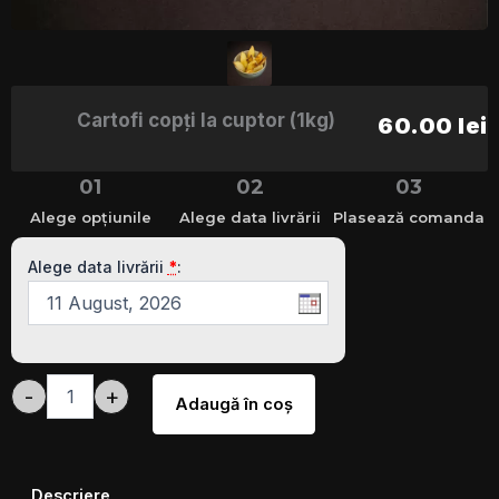
Cartofi copţi la cuptor (1kg)
60.00
lei
01
02
03
Alege opțiunile
Alege data livrării
Plasează comanda
Cantitate
Cartofi
Alege data livrării
*
:
copţi
la
cuptor
(1kg)
-
+
Adaugă în coş
Descriere