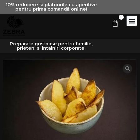
Skip
10% reducere la platourile cu aperitive
pentru prima comandă online!
to
0
content
Cart
Preparate gustoase pentru familie,
prieteni si intalniri corporate.