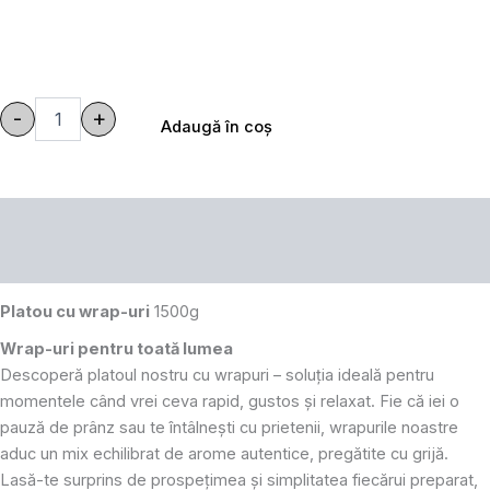
5-
6
persoane,
somon
afumat,
-
+
Adaugă în coş
prosciutto,
porc
și
pui
Descriere
Informaţii nutriţionale şi alergeni
Platou cu wrap-uri
1500g
Wrap-uri pentru toată lumea
Descoperă platoul nostru cu wrapuri – soluția ideală pentru
momentele când vrei ceva rapid, gustos și relaxat. Fie că iei o
pauză de prânz sau te întâlnești cu prietenii, wrapurile noastre
aduc un mix echilibrat de arome autentice, pregătite cu grijă.
Lasă-te surprins de prospețimea și simplitatea fiecărui preparat,