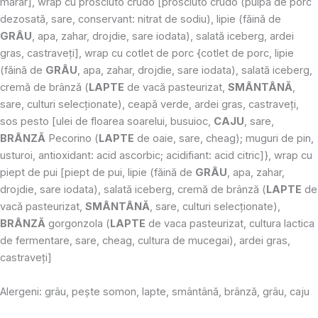
mărar], wrap cu prosciuto crudo [prosciuto crudo (pulpa de porc
dezosată, sare, conservant: nitrat de sodiu), lipie (făină de
GRÂU
, apa, zahar, drojdie, sare iodata), salată iceberg, ardei
gras, castraveți], wrap cu cotlet de porc {cotlet de porc, lipie
(făină de
GRÂU
, apa, zahar, drojdie, sare iodata), salată iceberg,
cremă de brânză (
LAPTE
de vacă pasteurizat,
SMÂNTÂNĂ
,
sare, culturi selecționate), ceapă verde, ardei gras, castraveți,
sos pesto [ulei de floarea soarelui, busuioc,
CAJU
, sare,
BRÂNZĂ
Pecorino (
LAPTE
de oaie, sare, cheag); muguri de pin,
usturoi, antioxidant: acid ascorbic; acidifiant: acid citric]}, wrap cu
piept de pui [piept de pui, lipie (făină de
GRÂU
, apa, zahar,
drojdie, sare iodata), salată iceberg, cremă de brânză (
LAPTE
de
vacă pasteurizat,
SMÂNTÂNĂ
, sare, culturi selecționate),
BRÂNZĂ
gorgonzola (
LAPTE
de vaca pasteurizat, cultura lactica
de fermentare, sare, cheag, cultura de mucegai), ardei gras,
castraveți]
Alergeni: grâu, pește somon, lapte, smântână, brânză, grâu, caju