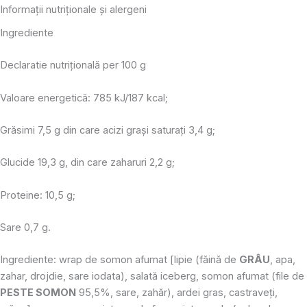
Informaţii nutriţionale şi alergeni
Ingrediente
Declaratie nutrițională per 100 g
Valoare energetică: 785 kJ/187 kcal;
Grăsimi 7,5 g din care acizi grași saturați 3,4 g;
Glucide 19,3 g, din care zaharuri 2,2 g;
Proteine: 10,5 g;
Sare 0,7 g.
Ingrediente: wrap de somon afumat [lipie (făină de
GRÂU
, apa,
zahar, drojdie, sare iodata), salată iceberg, somon afumat (file de
PESTE SOMON
95,5%, sare, zahăr), ardei gras, castraveți,