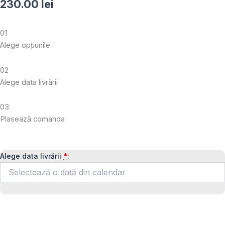
230.00
lei
01
Alege opțiunile
02
Alege data livrării
03
Plasează comanda
Cantitate
Alege data livrării
*
:
Platou
aperitiv
cu
wrap-
uri,
1,5
kg,