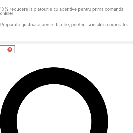
Skip
10% reducere la platourile cu aperitive pentru prima comandă
to
online!
content
Preparate gustoase pentru familie, prieteni si intalniri corporate.
0
Cart