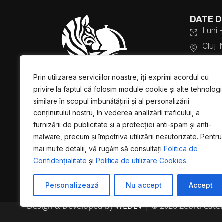
DATE 
Luni 
Cluj-
+40 
SOCIA
Prin utilizarea serviciilor noastre, îți exprimi acordul cu
Face
privire la faptul că folosim module cookie și alte tehnologi
Insta
similare în scopul îmbunătățirii și al personalizării
conținutului nostru, în vederea analizării traficului, a
furnizării de publicitate și a protecției anti-spam și anti-
malware, precum și împotriva utilizării neautorizate. Pentru
mai multe detalii, vă rugăm să consultați
Politica de
Confidențialitate
și
Politica de utilizare Cookies.
Personalizează
Nu accept
Accept
Design & Developed by
WEDEV
| © 2026 Zebra Cateri