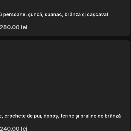
5-6 persoane, șuncă, spanac, brânză și cașcaval
280.00
lei
e, crochete de pui, doboș, terine și praline de brânză
240.00
lei