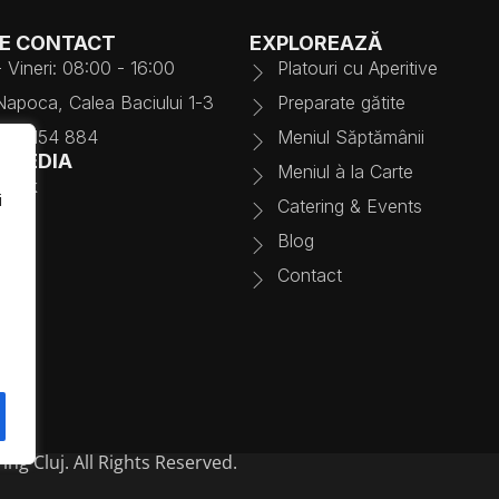
DE CONTACT
EXPLOREAZĂ
- Vineri: 08:00 - 16:00
Platouri cu Aperitive
Napoca, Calea Baciului 1-3
Preparate gătite
725 154 884
Meniul Săptămânii
L MEDIA
Meniul à la Carte
book
i
Catering & Events
gram
Blog
Contact
ng Cluj. All Rights Reserved.