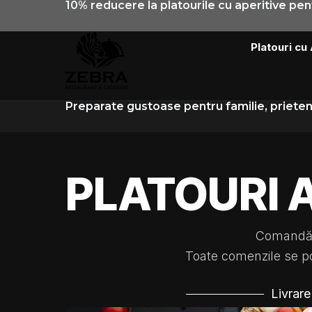
10% reducere la platourile cu aperitive pe
Skip
to
content
Platouri cu
Preparate gustoase pentru familie, prieteni 
PLATOURI 
Comandă p
Toate comenzile se pot 
Livrare