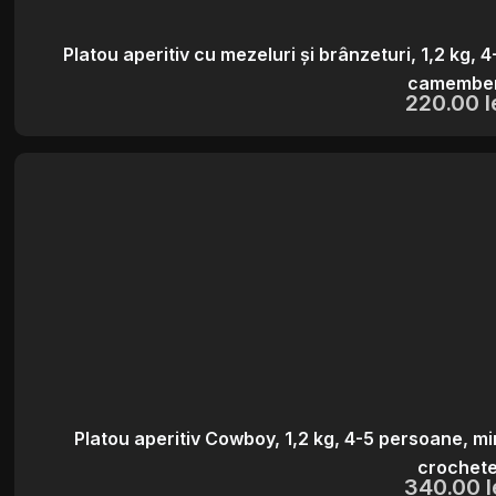
Platou aperitiv cu mezeluri și brânzeturi, 1,2 kg,
camembe
220.00
l
Platou aperitiv Cowboy, 1,2 kg, 4-5 persoane, mini
crochet
340.00
l